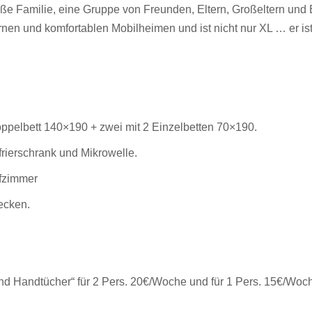
oße Familie, eine Gruppe von Freunden, Eltern, Großeltern und
nen und komfortablen Mobilheimen und ist nicht nur XL … er ist
oppelbett 140×190 + zwei mit 2 Einzelbetten 70×190.
rierschrank und Mikrowelle.
fzimmer
ecken.
d Handtücher“ für 2 Pers. 20€/Woche und für 1 Pers. 15€/Woc