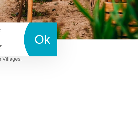
e
Ok
z
n Villages.