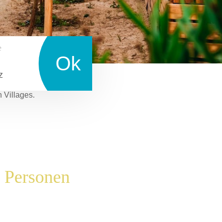
e
Ok
z
n Villages.
6 Personen