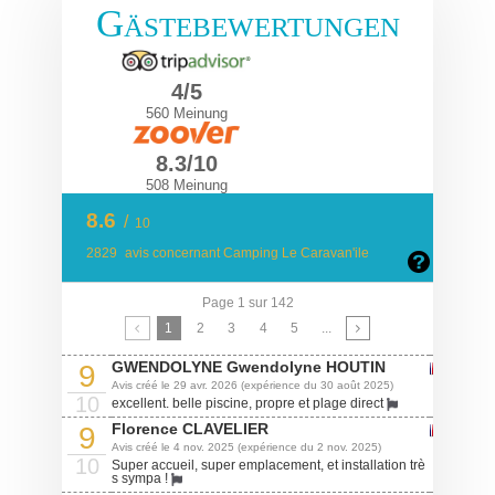
Gästebewertungen
4/5
560 Meinung
8.3/10
508 Meinung
8.6
/
10
2829
avis concernant Camping Le Caravan'ile
Page 1 sur 142
1
2
3
4
5
...
GWENDOLYNE Gwendolyne HOUTIN
9
Avis créé le 29 avr. 2026 (expérience du 30 août 2025)
10
excellent. belle piscine, propre et plage direct
Florence CLAVELIER
9
Avis créé le 4 nov. 2025 (expérience du 2 nov. 2025)
10
Super accueil, super emplacement, et installation trè
s sympa !