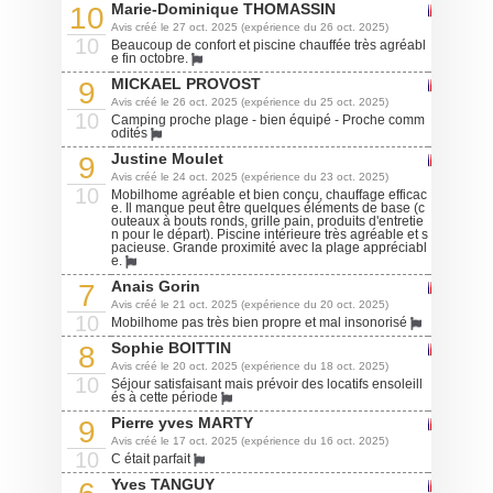
Marie-Dominique THOMASSIN
10
Avis créé le 27 oct. 2025 (expérience du 26 oct. 2025)
10
Beaucoup de confort et piscine chauffée très agréabl
e fin octobre.
MICKAEL PROVOST
9
Avis créé le 26 oct. 2025 (expérience du 25 oct. 2025)
10
Camping proche plage - bien équipé - Proche comm
odités
Justine Moulet
9
Avis créé le 24 oct. 2025 (expérience du 23 oct. 2025)
10
Mobilhome agréable et bien conçu, chauffage efficac
e. Il manque peut être quelques éléments de base (c
outeaux à bouts ronds, grille pain, produits d'entretie
n pour le départ). Piscine intérieure très agréable et s
pacieuse. Grande proximité avec la plage appréciabl
e.
Anais Gorin
7
Avis créé le 21 oct. 2025 (expérience du 20 oct. 2025)
10
Mobilhome pas très bien propre et mal insonorisé
Sophie BOITTIN
8
Avis créé le 20 oct. 2025 (expérience du 18 oct. 2025)
10
Séjour satisfaisant mais prévoir des locatifs ensoleill
és à cette période
Pierre yves MARTY
9
Avis créé le 17 oct. 2025 (expérience du 16 oct. 2025)
10
C était parfait
Yves TANGUY