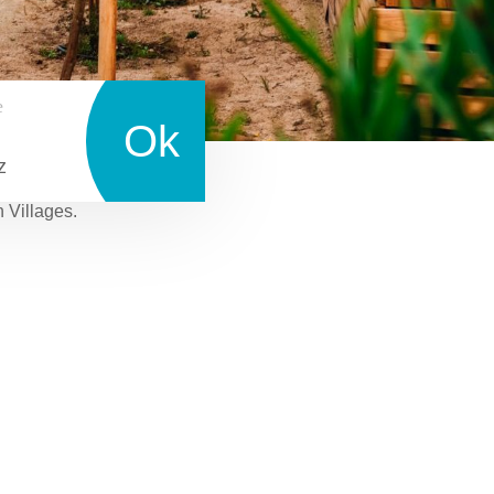
e
Ok
z
n Villages.