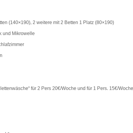
tten (140×190), 2 weitere mit 2 Betten 1 Platz (80×190)
k und Mikrowelle
chlafzimmer
n
oilettenwäsche“ für 2 Pers 20€/Woche und für 1 Pers. 15€/Woch