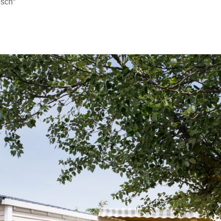
isch“