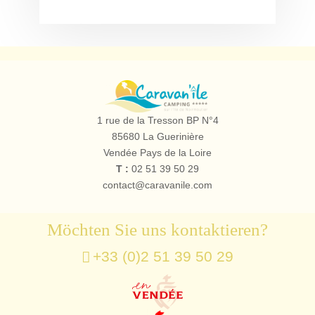
Campingplatz
le
1 rue de la Tresson BP N°4
Caravan'île
85680
La Guerinière
Vendée Pays de la Loire
T :
02 51 39 50 29
contact@caravanile.com
Möchten Sie uns kontaktieren?
+33 (0)2 51 39 50 29