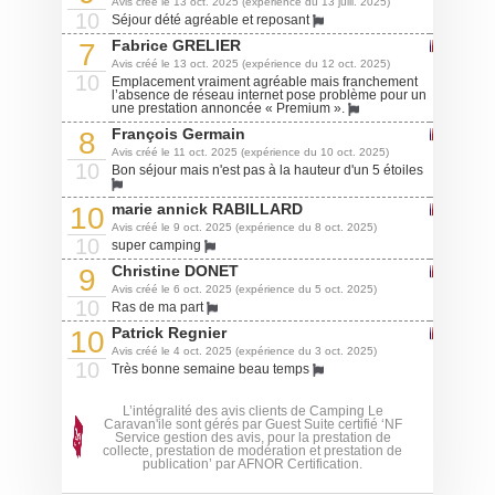
Avis créé le 13 oct. 2025 (expérience du 13 juill. 2025)
10
Séjour dété agréable et reposant
Fabrice GRELIER
7
Avis créé le 13 oct. 2025 (expérience du 12 oct. 2025)
10
Emplacement vraiment agréable mais franchement
l’absence de réseau internet pose problème pour un
une prestation annoncée « Premium ».
François Germain
8
Avis créé le 11 oct. 2025 (expérience du 10 oct. 2025)
10
Bon séjour mais n'est pas à la hauteur d'un 5 étoiles
marie annick RABILLARD
10
Avis créé le 9 oct. 2025 (expérience du 8 oct. 2025)
10
super camping
Christine DONET
9
Avis créé le 6 oct. 2025 (expérience du 5 oct. 2025)
10
Ras de ma part
Patrick Regnier
10
Avis créé le 4 oct. 2025 (expérience du 3 oct. 2025)
10
Très bonne semaine beau temps
L’intégralité des avis clients de Camping Le
Caravan'ile sont gérés par Guest Suite certifié ‘NF
Service gestion des avis, pour la prestation de
collecte, prestation de modération et prestation de
publication’ par AFNOR Certification.