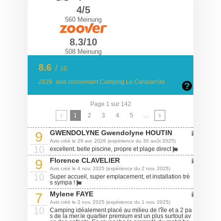
4/5
560 Meinung
8.3/10
508 Meinung
8.6
/
10
2829
avis concernant Camping Le Caravan'ile
Page 1 sur 142
1
2
3
4
5
...
GWENDOLYNE Gwendolyne HOUTIN
9
Avis créé le 29 avr. 2026 (expérience du 30 août 2025)
10
excellent. belle piscine, propre et plage direct
Florence CLAVELIER
9
Avis créé le 4 nov. 2025 (expérience du 2 nov. 2025)
10
Super accueil, super emplacement, et installation trè
s sympa !
Mylene FAYE
7
Avis créé le 2 nov. 2025 (expérience du 1 nov. 2025)
10
Camping idéalement placé au milieu de l'île et a 2 pa
s de la mer.le quartier premium est un plus surtout av