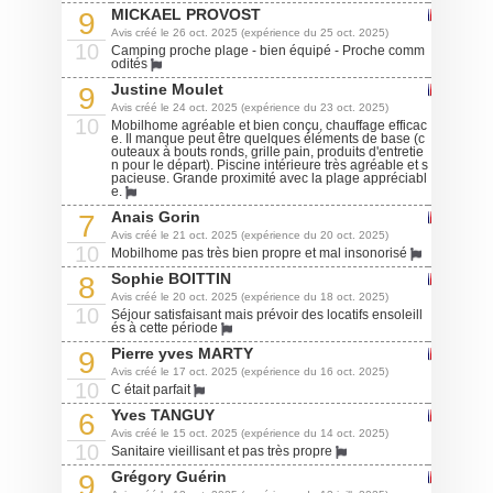
MICKAEL PROVOST
9
Avis créé le 26 oct. 2025 (expérience du 25 oct. 2025)
10
Camping proche plage - bien équipé - Proche comm
odités
Justine Moulet
9
Avis créé le 24 oct. 2025 (expérience du 23 oct. 2025)
10
Mobilhome agréable et bien conçu, chauffage efficac
e. Il manque peut être quelques éléments de base (c
outeaux à bouts ronds, grille pain, produits d'entretie
n pour le départ). Piscine intérieure très agréable et s
pacieuse. Grande proximité avec la plage appréciabl
e.
Anais Gorin
7
Avis créé le 21 oct. 2025 (expérience du 20 oct. 2025)
10
Mobilhome pas très bien propre et mal insonorisé
Sophie BOITTIN
8
Avis créé le 20 oct. 2025 (expérience du 18 oct. 2025)
10
Séjour satisfaisant mais prévoir des locatifs ensoleill
és à cette période
Pierre yves MARTY
9
Avis créé le 17 oct. 2025 (expérience du 16 oct. 2025)
10
C était parfait
Yves TANGUY
6
Avis créé le 15 oct. 2025 (expérience du 14 oct. 2025)
10
Sanitaire vieillisant et pas très propre
Grégory Guérin
9