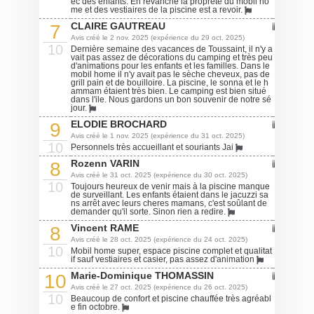
ec des enfants. En revanche la propreté du mobil ho
me et des vestiaires de la piscine est a revoir.
CLAIRE GAUTREAU
7
Avis créé le 2 nov. 2025 (expérience du 29 oct. 2025)
10
Dernière semaine des vacances de Toussaint, il n'y a
vait pas assez de décorations du camping et très peu
d'animations pour les enfants et les familles. Dans le
mobil home il n'y avait pas le sèche cheveux, pas de
grill pain et de bouilloire. La piscine, le sonna et le h
ammam étaient très bien. Le camping est bien situé
dans l'ile. Nous gardons un bon souvenir de notre sé
jour.
ELODIE BROCHARD
9
Avis créé le 1 nov. 2025 (expérience du 31 oct. 2025)
10
Personnels très accueillant et souriants Jai
Rozenn VARIN
8
Avis créé le 31 oct. 2025 (expérience du 30 oct. 2025)
10
Toujours heureux de venir mais à la piscine manque
de surveillant. Les enfants étaient dans le jacuzzi sa
ns arrêt avec leurs cheres mamans, c'est soûlant de
demander qu'il sorte. Sinon rien a redire.
Vincent RAME
8
Avis créé le 28 oct. 2025 (expérience du 24 oct. 2025)
10
Mobil home super, espace piscine complet et qualitat
if sauf vestiaires et casier, pas assez d'animation
Marie-Dominique THOMASSIN
10
Avis créé le 27 oct. 2025 (expérience du 26 oct. 2025)
10
Beaucoup de confort et piscine chauffée très agréabl
e fin octobre.