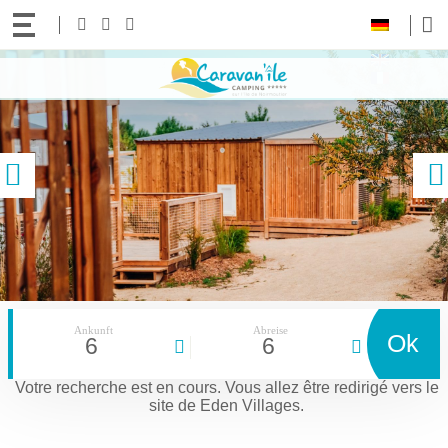
Ihre
Folgen
Facebook
Instagram
Youtube
Sprache:
Sie
Zum
uns!
Inhalt
gehen
vorige
Ankunft
Abreise
Ok
6
6
Votre recherche est en cours.
Vous allez être redirigé vers le
site de Eden Villages.