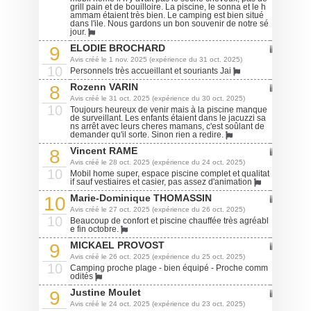
grill pain et de bouilloire. La piscine, le sonna et le h
ammam étaient très bien. Le camping est bien situé
dans l'ile. Nous gardons un bon souvenir de notre sé
jour.
ELODIE BROCHARD
9
Avis créé le 1 nov. 2025 (expérience du 31 oct. 2025)
10
Personnels très accueillant et souriants Jai
Rozenn VARIN
8
Avis créé le 31 oct. 2025 (expérience du 30 oct. 2025)
10
Toujours heureux de venir mais à la piscine manque
de surveillant. Les enfants étaient dans le jacuzzi sa
ns arrêt avec leurs cheres mamans, c'est soûlant de
demander qu'il sorte. Sinon rien a redire.
Vincent RAME
8
Avis créé le 28 oct. 2025 (expérience du 24 oct. 2025)
10
Mobil home super, espace piscine complet et qualitat
if sauf vestiaires et casier, pas assez d'animation
Marie-Dominique THOMASSIN
10
Avis créé le 27 oct. 2025 (expérience du 26 oct. 2025)
10
Beaucoup de confort et piscine chauffée très agréabl
e fin octobre.
MICKAEL PROVOST
9
Avis créé le 26 oct. 2025 (expérience du 25 oct. 2025)
10
Camping proche plage - bien équipé - Proche comm
odités
Justine Moulet
9
Avis créé le 24 oct. 2025 (expérience du 23 oct. 2025)