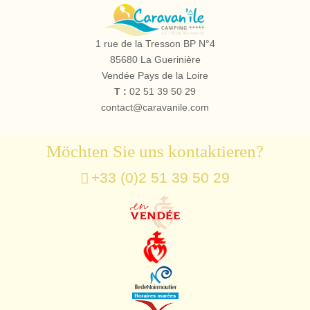
Campingplatz
le
1 rue de la Tresson BP N°4
Caravan'île
85680
La Guerinière
Vendée Pays de la Loire
T :
02 51 39 50 29
contact@caravanile.com
Möchten Sie uns kontaktieren?
+33 (0)2 51 39 50 29