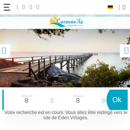
Ihre
Folgen
Facebook
Instagram
Youtube
Sprache:
Sie
Zum
uns!
Inhalt
gehen
vorige
Ankunft
Abreise
Ok
8
8
Votre recherche est en cours.
Vous allez être redirigé vers le
site de Eden Villages.