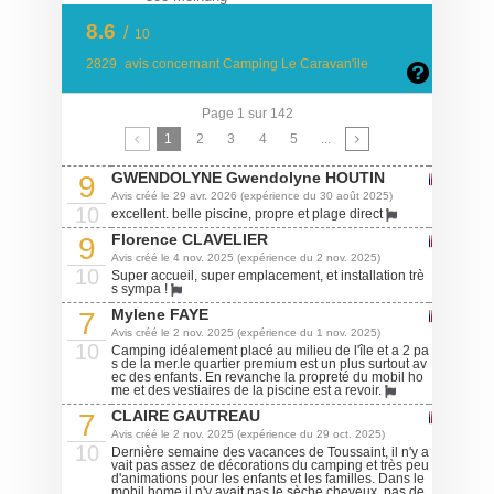
8.6
/
10
2829
avis concernant Camping Le Caravan'ile
Page 1 sur 142
1
2
3
4
5
...
GWENDOLYNE Gwendolyne HOUTIN
9
Avis créé le 29 avr. 2026 (expérience du 30 août 2025)
10
excellent. belle piscine, propre et plage direct
Florence CLAVELIER
9
Avis créé le 4 nov. 2025 (expérience du 2 nov. 2025)
10
Super accueil, super emplacement, et installation trè
s sympa !
Mylene FAYE
7
Avis créé le 2 nov. 2025 (expérience du 1 nov. 2025)
10
Camping idéalement placé au milieu de l'île et a 2 pa
s de la mer.le quartier premium est un plus surtout av
ec des enfants. En revanche la propreté du mobil ho
me et des vestiaires de la piscine est a revoir.
CLAIRE GAUTREAU
7
Avis créé le 2 nov. 2025 (expérience du 29 oct. 2025)
10
Dernière semaine des vacances de Toussaint, il n'y a
vait pas assez de décorations du camping et très peu
d'animations pour les enfants et les familles. Dans le
mobil home il n'y avait pas le sèche cheveux, pas de