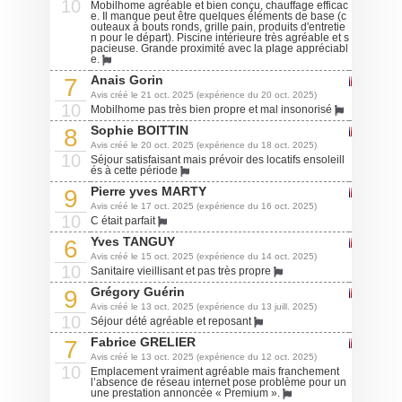
10
Mobilhome agréable et bien conçu, chauffage efficac
e. Il manque peut être quelques éléments de base (c
outeaux à bouts ronds, grille pain, produits d'entretie
n pour le départ). Piscine intérieure très agréable et s
pacieuse. Grande proximité avec la plage appréciabl
e.
Anais Gorin
7
Avis créé le 21 oct. 2025 (expérience du 20 oct. 2025)
10
Mobilhome pas très bien propre et mal insonorisé
Sophie BOITTIN
8
Avis créé le 20 oct. 2025 (expérience du 18 oct. 2025)
10
Séjour satisfaisant mais prévoir des locatifs ensoleill
és à cette période
Pierre yves MARTY
9
Avis créé le 17 oct. 2025 (expérience du 16 oct. 2025)
10
C était parfait
Yves TANGUY
6
Avis créé le 15 oct. 2025 (expérience du 14 oct. 2025)
10
Sanitaire vieillisant et pas très propre
Grégory Guérin
9
Avis créé le 13 oct. 2025 (expérience du 13 juill. 2025)
10
Séjour dété agréable et reposant
Fabrice GRELIER
7
Avis créé le 13 oct. 2025 (expérience du 12 oct. 2025)
10
Emplacement vraiment agréable mais franchement
l’absence de réseau internet pose problème pour un
une prestation annoncée « Premium ».