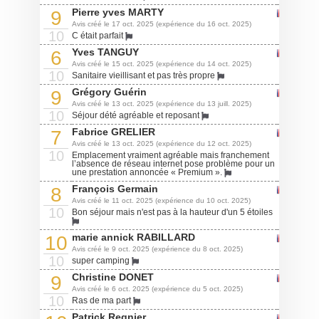
Pierre yves MARTY
9
Avis créé le 17 oct. 2025 (expérience du 16 oct. 2025)
10
C était parfait
Yves TANGUY
6
Avis créé le 15 oct. 2025 (expérience du 14 oct. 2025)
10
Sanitaire vieillisant et pas très propre
Grégory Guérin
9
Avis créé le 13 oct. 2025 (expérience du 13 juill. 2025)
10
Séjour dété agréable et reposant
Fabrice GRELIER
7
Avis créé le 13 oct. 2025 (expérience du 12 oct. 2025)
10
Emplacement vraiment agréable mais franchement
l’absence de réseau internet pose problème pour un
une prestation annoncée « Premium ».
François Germain
8
Avis créé le 11 oct. 2025 (expérience du 10 oct. 2025)
10
Bon séjour mais n'est pas à la hauteur d'un 5 étoiles
marie annick RABILLARD
10
Avis créé le 9 oct. 2025 (expérience du 8 oct. 2025)
10
super camping
Christine DONET
9
Avis créé le 6 oct. 2025 (expérience du 5 oct. 2025)
10
Ras de ma part
Patrick Regnier