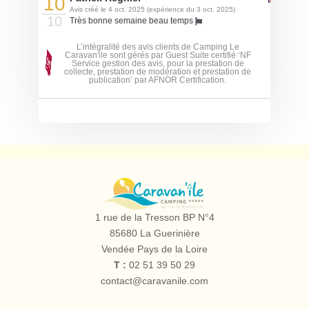
10
Avis créé le 4 oct. 2025 (expérience du 3 oct. 2025)
10
Très bonne semaine beau temps
L’intégralité des avis clients de Camping Le
Caravan'ile sont gérés par Guest Suite certifié ‘NF
Service gestion des avis, pour la prestation de
collecte, prestation de modération et prestation de
publication’ par AFNOR Certification.
Camping
le
1 rue de la Tresson BP N°4
Caravan'île
85680
La Guerinière
Vendée Pays de la Loire
T :
02 51 39 50 29
contact@caravanile.com