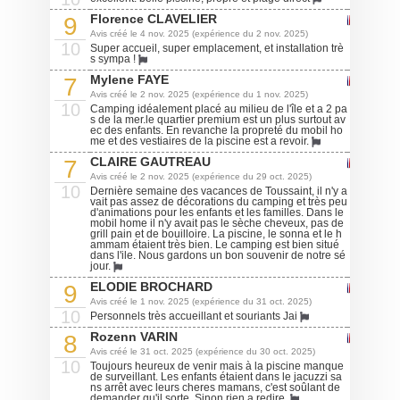
Florence CLAVELIER
9
Avis créé le 4 nov. 2025 (expérience du 2 nov. 2025)
10
Super accueil, super emplacement, et installation trè
s sympa !
Mylene FAYE
7
Avis créé le 2 nov. 2025 (expérience du 1 nov. 2025)
10
Camping idéalement placé au milieu de l'île et a 2 pa
s de la mer.le quartier premium est un plus surtout av
ec des enfants. En revanche la propreté du mobil ho
me et des vestiaires de la piscine est a revoir.
CLAIRE GAUTREAU
7
Avis créé le 2 nov. 2025 (expérience du 29 oct. 2025)
10
Dernière semaine des vacances de Toussaint, il n'y a
vait pas assez de décorations du camping et très peu
d'animations pour les enfants et les familles. Dans le
mobil home il n'y avait pas le sèche cheveux, pas de
grill pain et de bouilloire. La piscine, le sonna et le h
ammam étaient très bien. Le camping est bien situé
dans l'ile. Nous gardons un bon souvenir de notre sé
jour.
ELODIE BROCHARD
9
Avis créé le 1 nov. 2025 (expérience du 31 oct. 2025)
10
Personnels très accueillant et souriants Jai
Rozenn VARIN
8
Avis créé le 31 oct. 2025 (expérience du 30 oct. 2025)
10
Toujours heureux de venir mais à la piscine manque
de surveillant. Les enfants étaient dans le jacuzzi sa
ns arrêt avec leurs cheres mamans, c'est soûlant de
demander qu'il sorte. Sinon rien a redire.