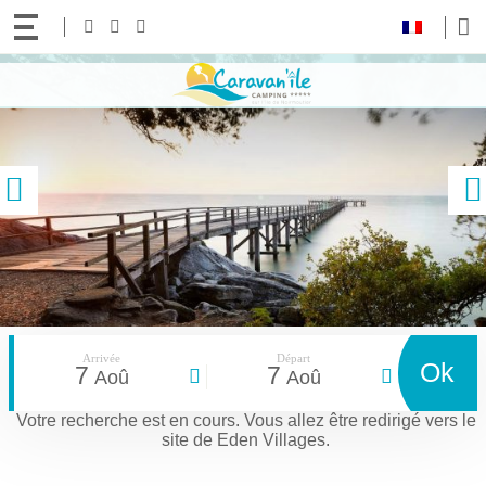
Votre
Suivez-
Facebook
Instagram
Youtube
langue
nous
:
Aller
!
au
contenu
précédent
Arrivée
Départ
Ok
7
7
Aoû
Aoû
Votre recherche est en cours.
Vous allez être redirigé vers le
site de Eden Villages.