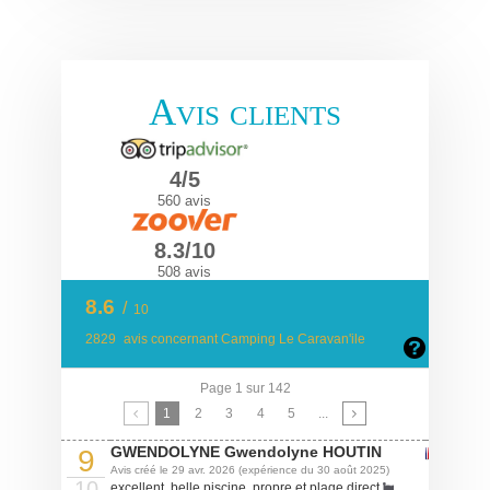
Avis clients
4/5
560 avis
8.3/10
508 avis
8.6
/
10
2829
avis concernant Camping Le Caravan'ile
Page 1 sur 142
1
2
3
4
5
...
GWENDOLYNE Gwendolyne HOUTIN
9
Avis créé le 29 avr. 2026 (expérience du 30 août 2025)
10
excellent. belle piscine, propre et plage direct