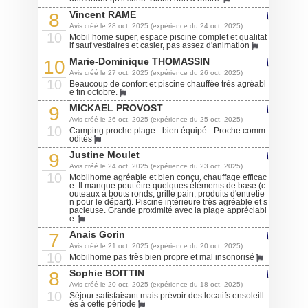
Vincent RAME
8
Avis créé le 28 oct. 2025 (expérience du 24 oct. 2025)
10
Mobil home super, espace piscine complet et qualitat
if sauf vestiaires et casier, pas assez d'animation
Marie-Dominique THOMASSIN
10
Avis créé le 27 oct. 2025 (expérience du 26 oct. 2025)
10
Beaucoup de confort et piscine chauffée très agréabl
e fin octobre.
MICKAEL PROVOST
9
Avis créé le 26 oct. 2025 (expérience du 25 oct. 2025)
10
Camping proche plage - bien équipé - Proche comm
odités
Justine Moulet
9
Avis créé le 24 oct. 2025 (expérience du 23 oct. 2025)
10
Mobilhome agréable et bien conçu, chauffage efficac
e. Il manque peut être quelques éléments de base (c
outeaux à bouts ronds, grille pain, produits d'entretie
n pour le départ). Piscine intérieure très agréable et s
pacieuse. Grande proximité avec la plage appréciabl
e.
Anais Gorin
7
Avis créé le 21 oct. 2025 (expérience du 20 oct. 2025)
10
Mobilhome pas très bien propre et mal insonorisé
Sophie BOITTIN
8
Avis créé le 20 oct. 2025 (expérience du 18 oct. 2025)
10
Séjour satisfaisant mais prévoir des locatifs ensoleill
és à cette période