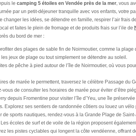
epuis le
camping 5 étoiles en Vendée près de la mer
, vous av
rnée par un petit-déjeuner tranquille avec vos enfants, votre pa
se changer les idées, se détendre en famille, respirer l’air frai
ocal et faites le plein de fromage et de produits frais sur l’ile de
 près du bord de mer :
ofiter des plages de sable fin de Noirmoutier, comme la plage
les jeux de plage ou tout simplement se détendre au soleil.
tes de pêche à pied autour de l’île de Noirmoutier, où vous pou
aires de marée le permettent, traversez le célèbre Passage du G
ez-vous de consulter les horaires de marée pour éviter d’être pi
erry depuis Fromentine pour visiter l’île d’Yeu, une île préserv
s. Explorez ses sentiers de randonnée côtiers ou louez un vélo
r de sports nautiques, rendez-vous à la Grande Plage de Saint
e. Les écoles de surf et de voile de la région proposent égalemen
ez les pistes cyclables qui longent la côte vendéenne, offrant d