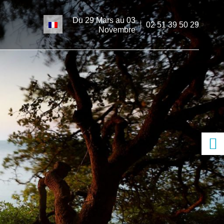
Votre
langue
Du 29 Mars au 03
:
02 51 39 50 29
Novembre
s