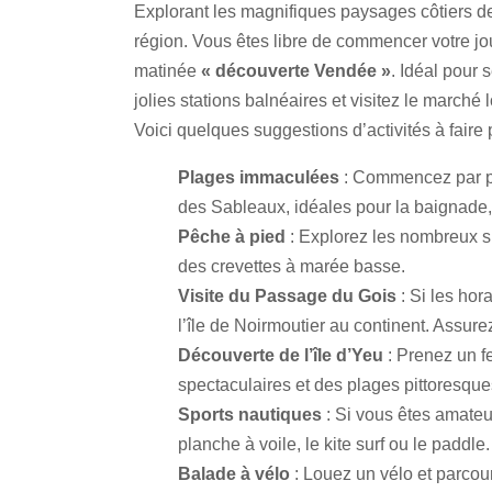
Explorant les magnifiques paysages côtiers d
région. Vous êtes libre de commencer votre jou
matinée
« découverte Vendée »
. Idéal pour 
jolies stations balnéaires et visitez le marché l
Voici quelques suggestions d’activités à faire
Plages immaculées
: Commencez par pr
des Sableaux, idéales pour la baignade, 
Pêche à pied
: Explorez les nombreux si
des crevettes à marée basse.
Visite du Passage du Gois
: Si les hor
l’île de Noirmoutier au continent. Assur
Découverte de l’île d’Yeu
: Prenez un f
spectaculaires et des plages pittoresque
Sports nautiques
: Si vous êtes amateu
planche à voile, le kite surf ou le paddl
Balade à vélo
: Louez un vélo et parcour