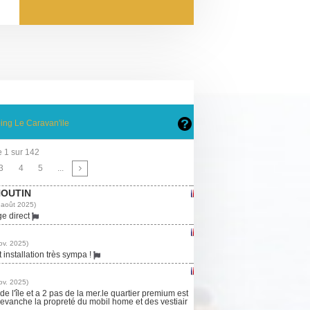
ing Le Caravan'ile
 1 sur 142
3
4
5
...
HOUTIN
 août 2025)
ge direct
ov. 2025)
installation très sympa !
ov. 2025)
 l'île et a 2 pas de la mer.le quartier premium est
revanche la propreté du mobil home et des vestiair