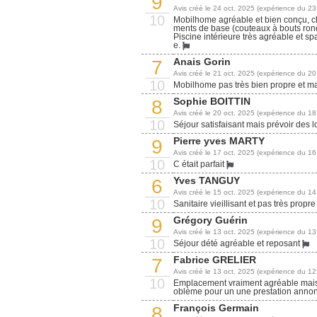
9
Avis créé le 24 oct. 2025 (expérience du 23
10
Mobilhome agréable et bien conçu, ch
ments de base (couteaux à bouts ronds,
Piscine intérieure très agréable et s
e.
Anais Gorin
7
Avis créé le 21 oct. 2025 (expérience du 20
10
Mobilhome pas très bien propre et m
Sophie BOITTIN
8
Avis créé le 20 oct. 2025 (expérience du 18
10
Séjour satisfaisant mais prévoir des l
Pierre yves MARTY
9
Avis créé le 17 oct. 2025 (expérience du 16
10
C était parfait
Yves TANGUY
6
Avis créé le 15 oct. 2025 (expérience du 14
10
Sanitaire vieillisant et pas très propr
Grégory Guérin
9
Avis créé le 13 oct. 2025 (expérience du 13 j
10
Séjour dété agréable et reposant
Fabrice GRELIER
7
Avis créé le 13 oct. 2025 (expérience du 12
10
Emplacement vraiment agréable mais 
oblème pour un une prestation anno
François Germain
8