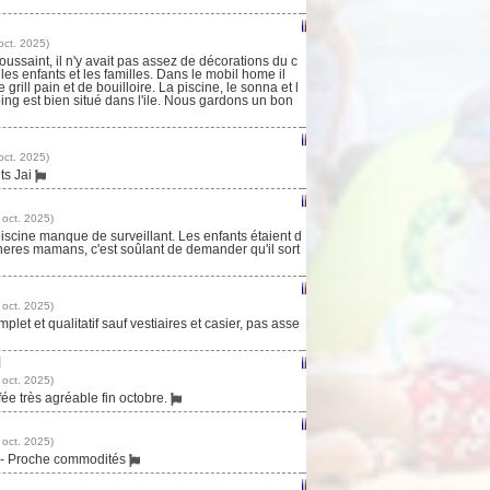
oct. 2025)
ssaint, il n'y avait pas assez de décorations du c
es enfants et les familles. Dans le mobil home il
grill pain et de bouilloire. La piscine, le sonna et l
ng est bien situé dans l'ile. Nous gardons un bon
oct. 2025)
ts Jai
 oct. 2025)
iscine manque de surveillant. Les enfants étaient d
cheres mamans, c'est soûlant de demander qu'il sort
 oct. 2025)
et et qualitatif sauf vestiaires et casier, pas asse
N
 oct. 2025)
ée très agréable fin octobre.
 oct. 2025)
 - Proche commodités