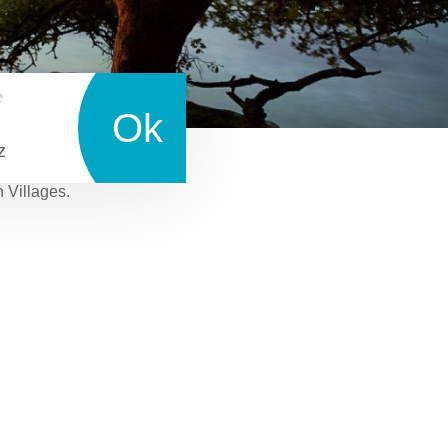
e
Ok
z
n Villages.