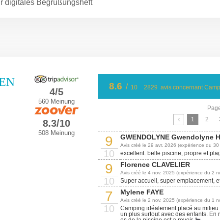
hr digitales Begrüßungsheft
en
8.6
/
10
2829
avis concernant Camp
4/5
560 Meinung
Page
1
2
8.3/10
508 Meinung
GWENDOLYNE Gwendolyne 
9
Avis créé le 29 avr. 2026 (expérience du 30
10
excellent. belle piscine, propre et pla
Florence CLAVELIER
9
Avis créé le 4 nov. 2025 (expérience du 2 n
10
Super accueil, super emplacement, et 
Mylene FAYE
7
Avis créé le 2 nov. 2025 (expérience du 1 n
10
Camping idéalement placé au milieu de
un plus surtout avec des enfants. En 
es de la piscine est a revoir.