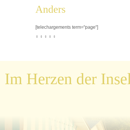
Anders
[telechargements term=“page“]
Im Herzen der Inse