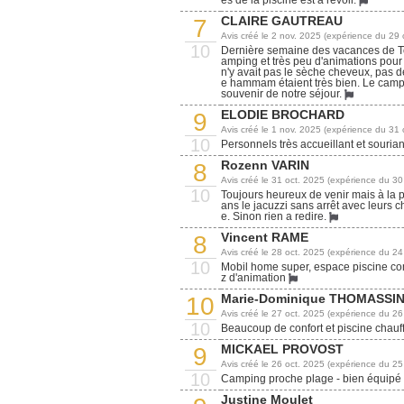
CLAIRE GAUTREAU
7
Avis créé le 2 nov. 2025 (expérience du 29 
10
Dernière semaine des vacances de Tou
amping et très peu d'animations pour l
n'y avait pas le sèche cheveux, pas de 
e hammam étaient très bien. Le campi
souvenir de notre séjour.
ELODIE BROCHARD
9
Avis créé le 1 nov. 2025 (expérience du 31 
10
Personnels très accueillant et sourian
Rozenn VARIN
8
Avis créé le 31 oct. 2025 (expérience du 30
10
Toujours heureux de venir mais à la p
ans le jacuzzi sans arrêt avec leurs 
e. Sinon rien a redire.
Vincent RAME
8
Avis créé le 28 oct. 2025 (expérience du 24
10
Mobil home super, espace piscine compl
z d'animation
Marie-Dominique THOMASSI
10
Avis créé le 27 oct. 2025 (expérience du 26
10
Beaucoup de confort et piscine chauff
MICKAEL PROVOST
9
Avis créé le 26 oct. 2025 (expérience du 25
10
Camping proche plage - bien équipé
Justine Moulet