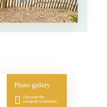
Photo gallery
Discover the
campsite in pictures