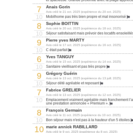
Anais Gorin
7
Avis créé le 21 oct. 2025 (expérience du 20 oct. 2025)
10
Mobilhome pas très bien propre et mal insonorisé
Sophie BOITTIN
8
Avis créé le 20 oct. 2025 (expérience du 18 oct. 2025)
10
Séjour satisfaisant mais prévoir des locatifs ensoleill
Pierre yves MARTY
9
Avis créé le 17 oct. 2025 (expérience du 16 oct. 2025)
10
C était parfait
Yves TANGUY
6
Avis créé le 15 oct. 2025 (expérience du 14 oct. 2025)
10
Sanitaire vieillisant et pas très propre
Grégory Guérin
9
Avis créé le 13 oct. 2025 (expérience du 13 juill. 2025)
10
Séjour dété agréable et reposant
Fabrice GRELIER
7
Avis créé le 13 oct. 2025 (expérience du 12 oct. 2025)
10
Emplacement vraiment agréable mais franchement l’a
une prestation annoncée « Premium ».
François Germain
8
Avis créé le 11 oct. 2025 (expérience du 10 oct. 2025)
10
Bon séjour mais n'est pas à la hauteur d'un 5 étoiles
marie annick RABILLARD
10
Avis créé le 9 oct. 2025 (expérience du 8 oct. 2025)