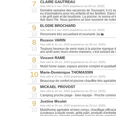
CLAIRE GAUTREAU
7
Avis créé le 2 nov. 2025 (expérience du 29 oct. 2025)
10
Dernière semaine des vacances de Toussaint, il n'y av
eu d'animations pour les enfants et les familles. Dans 
s de grill pain et de bouilloire. La piscine, le sonna 
itué dans l'ile. Nous gardons un bon souvenir de notre
ELODIE BROCHARD
9
Avis créé le 1 nov. 2025 (expérience du 31 oct. 2025)
10
Personnels très accueillant et souriants Jai
Rozenn VARIN
8
Avis créé le 31 oct. 2025 (expérience du 30 oct. 2025)
10
Toujours heureux de venir mais à la piscine manque de 
ans arrêt avec leurs cheres mamans, c'est soûlant de d
Vincent RAME
8
Avis créé le 28 oct. 2025 (expérience du 24 oct. 2025)
10
Mobil home super, espace piscine complet et qualitatif
Marie-Dominique THOMASSIN
10
Avis créé le 27 oct. 2025 (expérience du 26 oct. 2025)
10
Beaucoup de confort et piscine chauffée très agréable
MICKAEL PROVOST
9
Avis créé le 26 oct. 2025 (expérience du 25 oct. 2025)
10
Camping proche plage - bien équipé - Proche commo
Justine Moulet
9
Avis créé le 24 oct. 2025 (expérience du 23 oct. 2025)
10
Mobilhome agréable et bien conçu, chauffage efficac
(couteaux à bouts ronds, grille pain, produits d'entreti
et spacieuse. Grande proximité avec la plage appréci