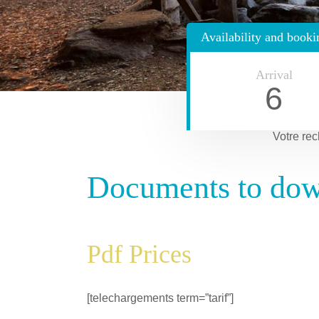
Availability and booki
Arrival
6
Votre rec
Documents to do
Pdf Prices
[telechargements term=”tarif”]