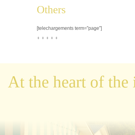
Others
[telechargements term=”page”]
At the heart of the