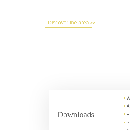
Discover the area
W
A
Downloads
P
S