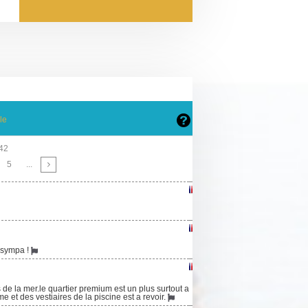
le
142
5
...
s sympa !
 de la mer.le quartier premium est un plus surtout a
 et des vestiaires de la piscine est a revoir.