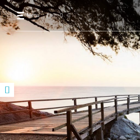
Menu
Follow
Facebook
Instagram
Youtube
us!
Access
content
previous