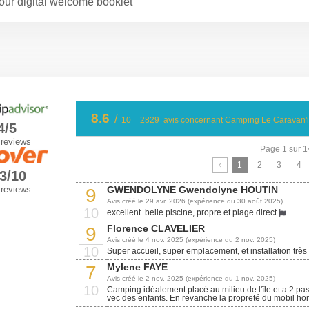
our digital welcome booklet
8.6
/
10
2829
avis concernant Camping Le Caravan'i
4/5
 reviews
Page 1 sur 
1
2
3
4
.3/10
GWENDOLYNE Gwendolyne HOUTIN
 reviews
9
Avis créé le 29 avr. 2026 (expérience du 30 août 2025)
10
excellent. belle piscine, propre et plage direct
Florence CLAVELIER
9
Avis créé le 4 nov. 2025 (expérience du 2 nov. 2025)
10
Super accueil, super emplacement, et installation trè
Mylene FAYE
7
Avis créé le 2 nov. 2025 (expérience du 1 nov. 2025)
10
Camping idéalement placé au milieu de l'île et a 2 pas
vec des enfants. En revanche la propreté du mobil home