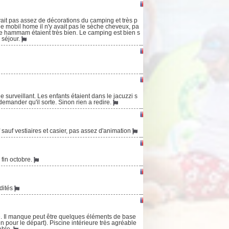
ait pas assez de décorations du camping et très p
le mobil home il n'y avait pas le sèche cheveux, pa
et le hammam étaient très bien. Le camping est bien s
 séjour.
surveillant. Les enfants étaient dans le jacuzzi s
emander qu'il sorte. Sinon rien a redire.
 sauf vestiaires et casier, pas assez d'animation
 fin octobre.
dités
e. Il manque peut être quelques éléments de base
en pour le départ). Piscine intérieure très agréable
able.