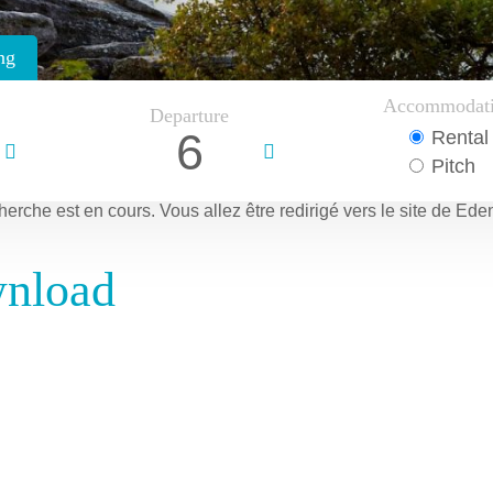
ng
Accommodat
Departure
6
Rental
Pitch
herche est en cours.
Vous allez être redirigé vers le site de Ede
wnload