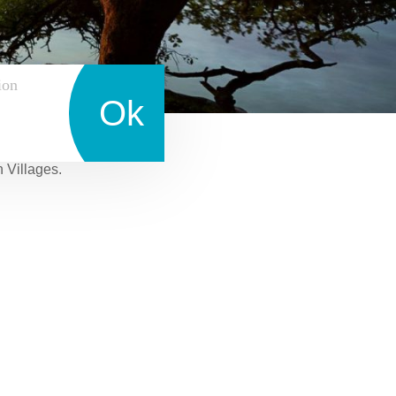
ion
Ok
n Villages.