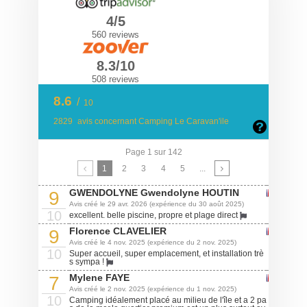
4/5
560 reviews
8.3/10
508 reviews
8.6
/
10
2829
avis concernant Camping Le Caravan'ile
Page 1 sur 142
1
2
3
4
5
...
GWENDOLYNE Gwendolyne HOUTIN
9
Avis créé le 29 avr. 2026 (expérience du 30 août 2025)
10
excellent. belle piscine, propre et plage direct
Florence CLAVELIER
9
Avis créé le 4 nov. 2025 (expérience du 2 nov. 2025)
10
Super accueil, super emplacement, et installation trè
s sympa !
Mylene FAYE
7
Avis créé le 2 nov. 2025 (expérience du 1 nov. 2025)
10
Camping idéalement placé au milieu de l'île et a 2 pa