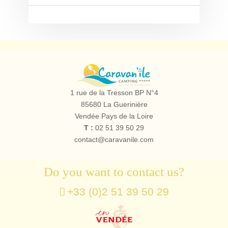
Camping
le
1 rue de la Tresson BP N°4
Caravan'île
85680
La Guerinière
Vendée Pays de la Loire
T :
02 51 39 50 29
contact@caravanile.com
Do you want to contact us?
+33 (0)2 51 39 50 29