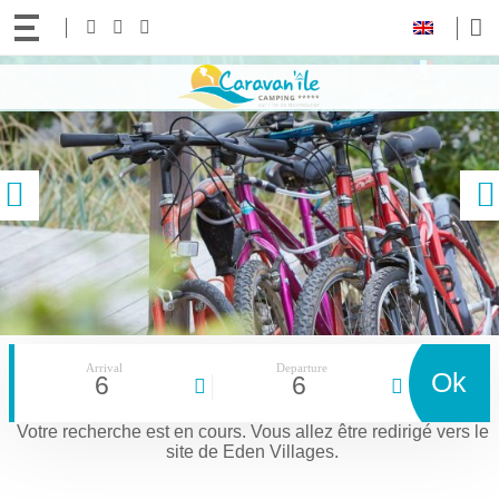
Your
Follow
Facebook
Instagram
Youtube
language:
us!
Access
Contact and access to the 5-star Le CARAVAN’ILE campsite in Noirmoutier
content
previous
Arrival
Departure
Ok
6
6
Votre recherche est en cours.
Vous allez être redirigé vers le
site de Eden Villages.