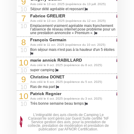
9
Avis créé le 13 oct. 2025 (expérience du 13 juill. 2025)
10
Séjour dété agréable et reposant
Fabrice GRELIER
7
Avis créé le 13 oct. 2025 (expérience du 12 oct. 2025)
10
Emplacement vraiment agréable mais franchement
l’absence de réseau internet pose problème pour un
une prestation annoncée « Premium ».
François Germain
8
Avis créé le 11 oct. 2025 (expérience du 10 oct. 2025)
10
Bon séjour mais n'est pas à la hauteur d'un 5 étoiles
marie annick RABILLARD
10
Avis créé le 9 oct. 2025 (expérience du 8 oct. 2025)
10
super camping
Christine DONET
9
Avis créé le 6 oct. 2025 (expérience du 5 oct. 2025)
10
Ras de ma part
Patrick Regnier
10
Avis créé le 4 oct. 2025 (expérience du 3 oct. 2025)
10
Très bonne semaine beau temps
L’intégralité des avis clients de Camping Le
Caravan'ile sont gérés par Guest Suite certifié ‘NF
Service gestion des avis, pour la prestation de
collecte, prestation de modération et prestation de
publication’ par AFNOR Certification.