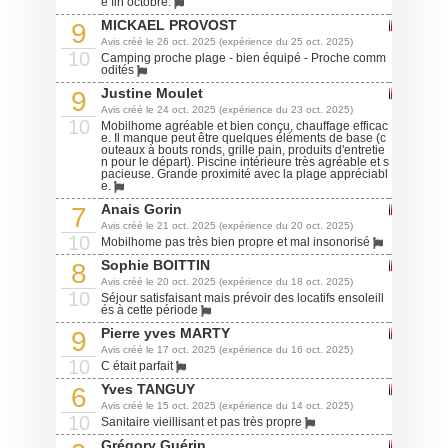
e fin octobre.
MICKAEL PROVOST
9
Avis créé le 26 oct. 2025 (expérience du 25 oct. 2025)
10
Camping proche plage - bien équipé - Proche comm
odités
Justine Moulet
9
Avis créé le 24 oct. 2025 (expérience du 23 oct. 2025)
10
Mobilhome agréable et bien conçu, chauffage efficac
e. Il manque peut être quelques éléments de base (c
outeaux à bouts ronds, grille pain, produits d'entretie
n pour le départ). Piscine intérieure très agréable et s
pacieuse. Grande proximité avec la plage appréciabl
e.
Anais Gorin
7
Avis créé le 21 oct. 2025 (expérience du 20 oct. 2025)
10
Mobilhome pas très bien propre et mal insonorisé
Sophie BOITTIN
8
Avis créé le 20 oct. 2025 (expérience du 18 oct. 2025)
10
Séjour satisfaisant mais prévoir des locatifs ensoleill
és à cette période
Pierre yves MARTY
9
Avis créé le 17 oct. 2025 (expérience du 16 oct. 2025)
10
C était parfait
Yves TANGUY
6
Avis créé le 15 oct. 2025 (expérience du 14 oct. 2025)
10
Sanitaire vieillisant et pas très propre
Grégory Guérin