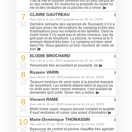
s de la mer.le quartier premium est un plus surtout av
ec des enfants. En revanche la propreté du mobil ho
me et des vestiaires de la piscine est a revoir.
CLAIRE GAUTREAU
7
Avis créé le 2 nov. 2025 (expérience du 29 oct. 2025)
10
Dernière semaine des vacances de Toussaint, il n'y a
vait pas assez de décorations du camping et très peu
d'animations pour les enfants et les familles. Dans le
mobil home il n'y avait pas le sèche cheveux, pas de
grill pain et de bouilloire. La piscine, le sonna et le h
ammam étaient très bien. Le camping est bien situé
dans l'ile. Nous gardons un bon souvenir de notre sé
jour.
ELODIE BROCHARD
9
Avis créé le 1 nov. 2025 (expérience du 31 oct. 2025)
10
Personnels très accueillant et souriants Jai
Rozenn VARIN
8
Avis créé le 31 oct. 2025 (expérience du 30 oct. 2025)
10
Toujours heureux de venir mais à la piscine manque
de surveillant. Les enfants étaient dans le jacuzzi sa
ns arrêt avec leurs cheres mamans, c'est soûlant de
demander qu'il sorte. Sinon rien a redire.
Vincent RAME
8
Avis créé le 28 oct. 2025 (expérience du 24 oct. 2025)
10
Mobil home super, espace piscine complet et qualitat
if sauf vestiaires et casier, pas assez d'animation
Marie-Dominique THOMASSIN
10
Avis créé le 27 oct. 2025 (expérience du 26 oct. 2025)
10
Beaucoup de confort et piscine chauffée très agréabl