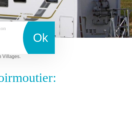
ion
Ok
n Villages.
oirmoutier: