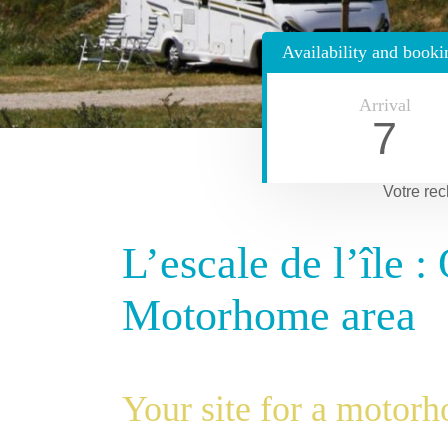
Availability and booki
Arrival
7
Votre rec
L’escale de l’île 
Motorhome area
Your site for a motor