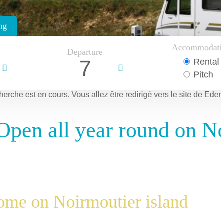
ng
Accommodat
Departure
7
Rental
Pitch
herche est en cours.
Vous allez être redirigé vers le site de Ede
: Open all year round on N
home on Noirmoutier island