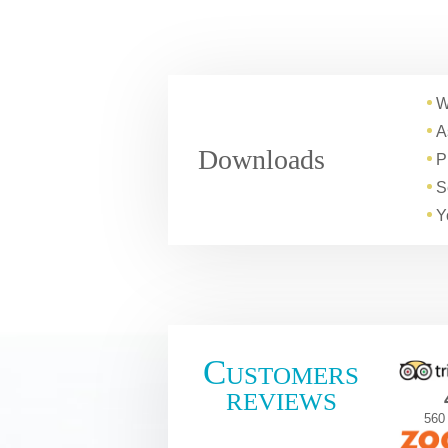
W
A
Downloads
P
S
Y
Customers
reviews
560