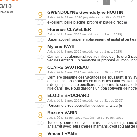
1
2
3
4
.3/10
GWENDOLYNE Gwendolyne HOUTIN
 reviews
9
Avis créé le 29 avr. 2026 (expérience du 30 août 2025)
10
excellent. belle piscine, propre et plage direct
Florence CLAVELIER
9
Avis créé le 4 nov. 2025 (expérience du 2 nov. 2025)
10
Super accueil, super emplacement, et installation trè
Mylene FAYE
7
Avis créé le 2 nov. 2025 (expérience du 1 nov. 2025)
10
Camping idéalement placé au milieu de l'île et a 2 pas
vec des enfants. En revanche la propreté du mobil home
CLAIRE GAUTREAU
7
Avis créé le 2 nov. 2025 (expérience du 29 oct. 2025)
10
Dernière semaine des vacances de Toussaint, il n'y av
eu d'animations pour les enfants et les familles. Dans 
s de grill pain et de bouilloire. La piscine, le sonna 
itué dans l'ile. Nous gardons un bon souvenir de notre
ELODIE BROCHARD
9
Avis créé le 1 nov. 2025 (expérience du 31 oct. 2025)
10
Personnels très accueillant et souriants Jai
Rozenn VARIN
8
Avis créé le 31 oct. 2025 (expérience du 30 oct. 2025)
10
Toujours heureux de venir mais à la piscine manque de 
ans arrêt avec leurs cheres mamans, c'est soûlant de d
Vincent RAME
8