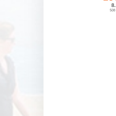
8
508