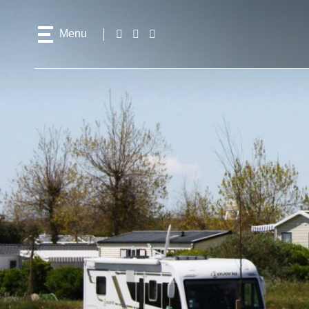
Menu
Follow
Facebook
Instagram
Youtube
us!
Access
content