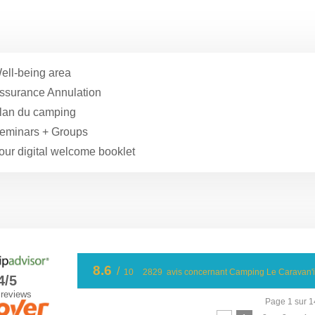
ell-being area
ssurance Annulation
lan du camping
eminars + Groups
our digital welcome booklet
8.6
/
10
2829
avis concernant Camping Le Caravan'i
4/5
 reviews
Page 1 sur 