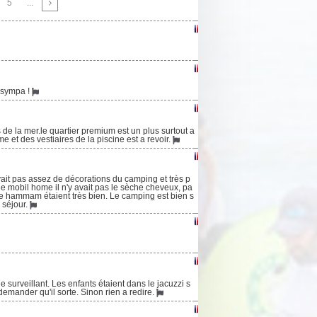
5
...
s sympa !
 de la mer.le quartier premium est un plus surtout a
 et des vestiaires de la piscine est a revoir.
ait pas assez de décorations du camping et très p
le mobil home il n'y avait pas le sèche cheveux, pa
et le hammam étaient très bien. Le camping est bien s
 séjour.
surveillant. Les enfants étaient dans le jacuzzi s
emander qu'il sorte. Sinon rien a redire.