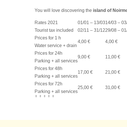
You will love discovering the
island of Noirm
Rates 2021
01/01 – 13/03
14/03 – 03
Tourist tax included
02/11 – 31/12
29/08 – 01
Prices for 1 h
4,00 €
4,00 €
Water service + drain
Prices for 24h
9,00 €
11,00 €
Parking + all services
Prices for 48h
17,00 €
21,00 €
Parking + all services
Prices for 72h
25,00 €
31,00 €
Parking + all services