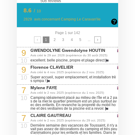
508 reviews
8.6
/
10
2829
avis concernant Camping Le Caravan'ile
Page 1 sur 142
1
2
3
4
5
...
GWENDOLYNE Gwendolyne HOUTIN
9
Avis créé le 29 avr. 2026 (expérience du 30 août 2025)
10
excellent. belle piscine, propre et plage direct
Florence CLAVELIER
9
Avis créé le 4 nov. 2025 (expérience du 2 nov. 2025)
10
Super accueil, super emplacement, et installation trè
s sympa !
Mylene FAYE
7
Avis créé le 2 nov. 2025 (expérience du 1 nov. 2025)
10
Camping idéalement placé au milieu de l'île et a 2 pa
s de la mer.le quartier premium est un plus surtout av
ec des enfants. En revanche la propreté du mobil ho
me et des vestiaires de la piscine est a revoir.
CLAIRE GAUTREAU
7
Avis créé le 2 nov. 2025 (expérience du 29 oct. 2025)
10
Dernière semaine des vacances de Toussaint, il n'y a
vait pas assez de décorations du camping et très peu
d'animations pour les enfants et les familles. Dans le