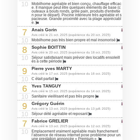
10
Mobilhome agréable et bien conçu, chauffage efficac
e. Il manque peut être quelques éléments de base (c
outeaux à bouts ronds, grille pain, produits d'entretie
n pour le départ). Piscine intérieure très agréable et s
pacieuse. Grande proximité avec la plage appréciabl
e.
Anais Gorin
7
Avis créé le 21 oct. 2025 (expérience du 20 oct. 2025)
10
Mobilhome pas très bien propre et mal insonorisé
Sophie BOITTIN
8
Avis créé le 20 oct. 2025 (expérience du 18 oct. 2025)
10
Séjour satisfaisant mais prévoir des locatifs ensoleill
és à cette période
Pierre yves MARTY
9
Avis créé le 17 oct. 2025 (expérience du 16 oct. 2025)
10
C était parfait
Yves TANGUY
6
Avis créé le 15 oct. 2025 (expérience du 14 oct. 2025)
10
Sanitaire vieillisant et pas très propre
Grégory Guérin
9
Avis créé le 13 oct. 2025 (expérience du 13 juill. 2025)
10
Séjour dété agréable et reposant
Fabrice GRELIER
7
Avis créé le 13 oct. 2025 (expérience du 12 oct. 2025)
10
Emplacement vraiment agréable mais franchement
l’absence de réseau internet pose problème pour un
une prestation annoncée « Premium ».