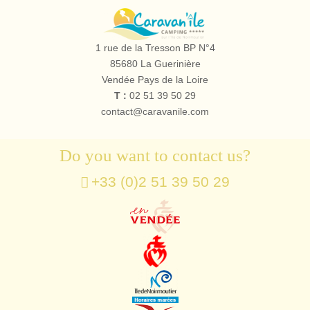
Camping
le
1 rue de la Tresson BP N°4
Caravan'île
85680
La Guerinière
Vendée Pays de la Loire
T :
02 51 39 50 29
contact@caravanile.com
Do you want to contact us?
+33 (0)2 51 39 50 29