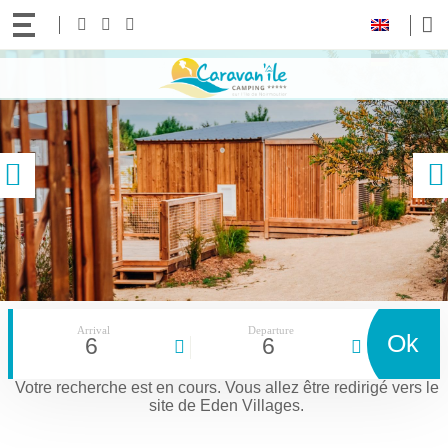
Your
Follow
Facebook
Instagram
Youtube
language:
us!
Access
Contact and access to the 5-star Le CARAVAN’ILE campsite in Noirmoutier
content
previous
Arrival
Departure
Ok
6
6
Votre recherche est en cours.
Vous allez être redirigé vers le
site de Eden Villages.