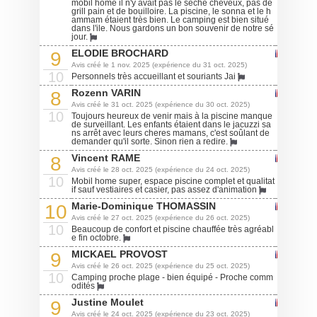
mobil home il n'y avait pas le sèche cheveux, pas de
grill pain et de bouilloire. La piscine, le sonna et le h
ammam étaient très bien. Le camping est bien situé
dans l'ile. Nous gardons un bon souvenir de notre sé
jour.
ELODIE BROCHARD
9
Avis créé le 1 nov. 2025 (expérience du 31 oct. 2025)
10
Personnels très accueillant et souriants Jai
Rozenn VARIN
8
Avis créé le 31 oct. 2025 (expérience du 30 oct. 2025)
10
Toujours heureux de venir mais à la piscine manque
de surveillant. Les enfants étaient dans le jacuzzi sa
ns arrêt avec leurs cheres mamans, c'est soûlant de
demander qu'il sorte. Sinon rien a redire.
Vincent RAME
8
Avis créé le 28 oct. 2025 (expérience du 24 oct. 2025)
10
Mobil home super, espace piscine complet et qualitat
if sauf vestiaires et casier, pas assez d'animation
Marie-Dominique THOMASSIN
10
Avis créé le 27 oct. 2025 (expérience du 26 oct. 2025)
10
Beaucoup de confort et piscine chauffée très agréabl
e fin octobre.
MICKAEL PROVOST
9
Avis créé le 26 oct. 2025 (expérience du 25 oct. 2025)
10
Camping proche plage - bien équipé - Proche comm
odités
Justine Moulet
9
Avis créé le 24 oct. 2025 (expérience du 23 oct. 2025)