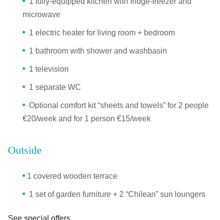
1 fully-equipped kitchen with fridge-freezer and
microwave
1 electric heater for living room + bedroom
1 bathroom with shower and washbasin
1 television
1 separate WC
Optional comfort kit “sheets and towels” for 2 people
€20/week and for 1 person €15/week
Outside
1 covered wooden terrace
1 set of garden furniture + 2 “Chilean” sun loungers
See special offers